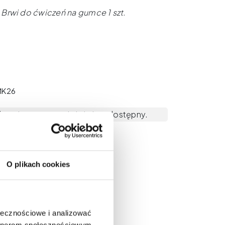
Brwi do ćwiczeń na gumce 1 szt.
MK26
u nie ma na stanie i nie jest dostępny.
O plikach cookies
ołecznościowe i analizować
artnerom społecznościowym,