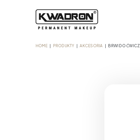
HOME
|
PRODUKTY
|
AKCESORIA
|
BRWI DO ĆWICZ