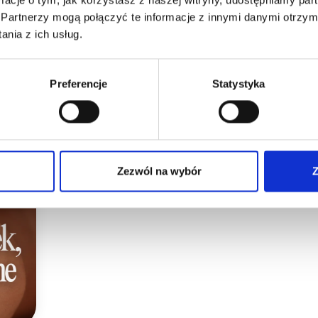
Partnerzy mogą połączyć te informacje z innymi danymi otrzym
nia z ich usług.
Makijaż Permanentny
Preferencje
Statystyka
Trudne klientki w PMU – jak reagować
negatywne opinie
Zezwól na wybór
Z
Dowiedz się, jak radzić sobie z trudnymi klientkami
zabiegu, reagowania na negatywne opinie i wyznaczan