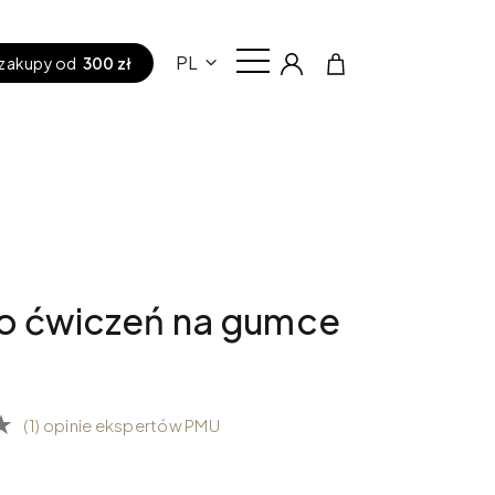
PL
zakupy od
300 zł
do ćwiczeń na gumce
(1) opinie ekspertów PMU