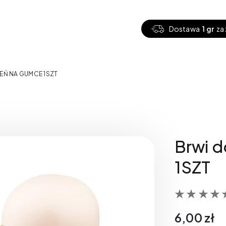
Dostawa
1 gr
za 
EŃ NA GUMCE 1SZT
Brwi 
1SZT
6,00
zł