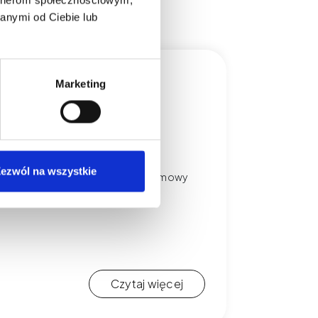
anymi od Ciebie lub
Marketing
, zadatek, odmowa i
ezwól na wszystkie
 w PMU. Poznaj zasady zadatków, odmowy
ia granic.
Czytaj więcej