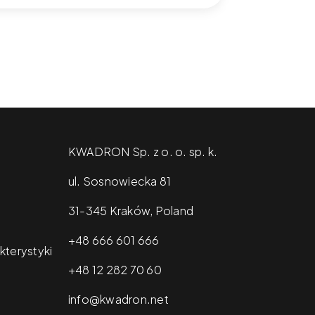
KWADRON Sp. z o. o. sp. k.
ul. Sosnowiecka 81
31-345 Kraków, Poland
+48 666 601 666
kterystyki
+48 12 282 70 60
info@kwadron.net