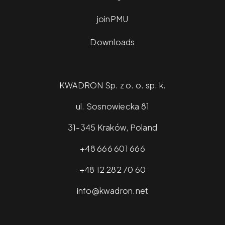
joinPMU
Downloads
KWADRON Sp. z o. o. sp. k.
ul. Sosnowiecka 81
31-345 Kraków, Poland
+48 666 601 666
+48 12 282 70 60
info@kwadron.net