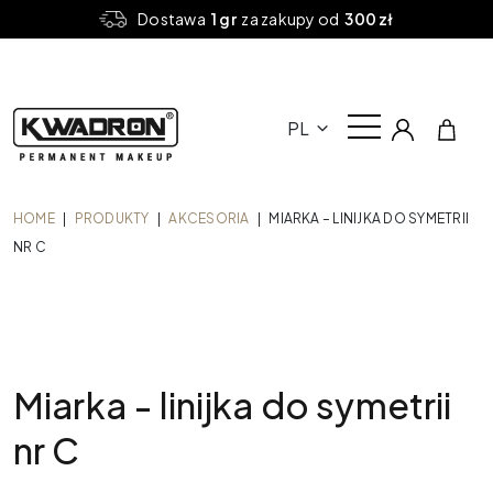
Dostawa
1 gr
za zakupy od
300 zł
PL
HOME
|
PRODUKTY
|
AKCESORIA
|
MIARKA – LINIJKA DO SYMETRII
NR C
Miarka - linijka do symetrii
nr C