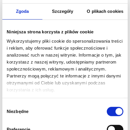
symetrii
Zgoda
Szczegóły
O plikach cookies
nr
C
Niniejsza strona korzysta z plików cookie
Nowości na naszym
Wykorzystujemy pliki cookie do spersonalizowania treści
i reklam, aby oferować funkcje społecznościowe i
blogu
analizować ruch w naszej witrynie. Informacje o tym, jak
korzystasz z naszej witryny, udostępniamy partnerom
społecznościowym, reklamowym i analitycznym.
Partnerzy mogą połączyć te informacje z innymi danymi
otrzymanymi od Ciebie lub uzyskanymi podczas
korzystania z ich usług.
Wybór
Niezbędne
zgody
Preferencje