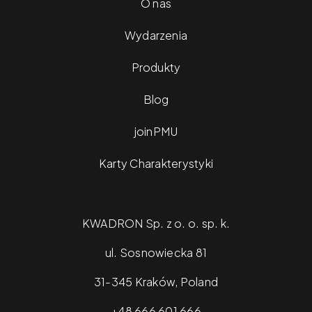
O nas
Wydarzenia
Produkty
Blog
joinPMU
Karty Charakterystyki
KWADRON Sp. z o. o. sp. k.
ul. Sosnowiecka 81
31-345 Kraków, Poland
+48 666 601 666